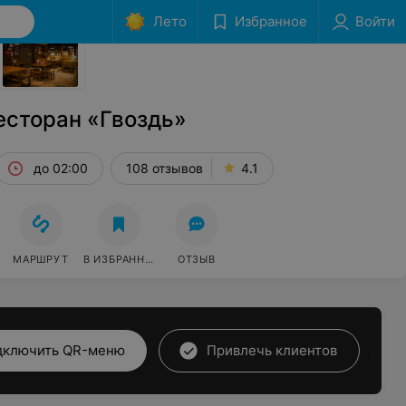
Лето
Избранное
Войти
Сообщить об ошибке
есторан «Гвоздь»
до 02:00
108 отзывов
4.1
МАРШРУТ
В ИЗБРАННОЕ
ОТЗЫВ
дключить QR-меню
Привлечь клиентов