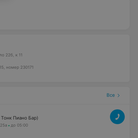
о 22б, к 11
15, номер 230171
Все
 Тонк Пиано Бар)
 25а
до 05:00