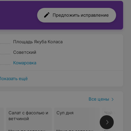
Предложить исправление
Площадь Якуба Коласа
Советский
Комаровка
Показать ещё
Все цены
Салат с фасолью и
Суп дня
Чай Whittar
ветчиной