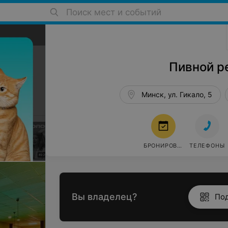
Поиск мест и событий
Бары, пабы в Минске
Пивной р
Минск, ул. Гикало, 5
БРОНИРОВАТЬ
ТЕЛЕФОНЫ
Вы владелец?
По