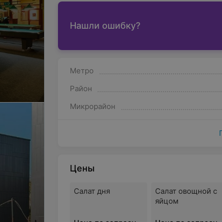
Нашли ошибку?
Метро
Район
Микрорайон
Цены
Салат дня
Салат овощной с
яйцом