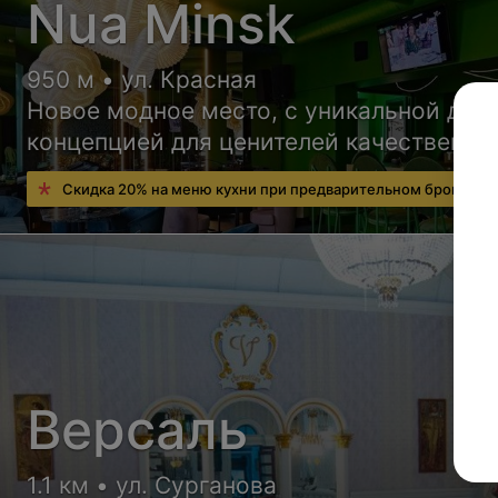
Nua Minsk
950 м • ул. Красная
Новое модное место, с уникальной дер
концепцией для ценителей качественно
отдыха. Приходи – и ты всё поймёшь!
Скидка 20% на меню кухни при предварительном брониров
Версаль
1.1 км • ул. Сурганова