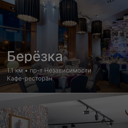
Берёзка
1.1 км • пр-т Независимости
Кафе-ресторан