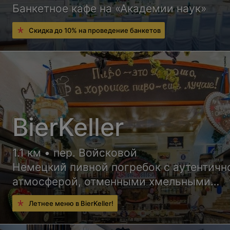
Банкетное кафе на «Академии наук»
Скидка до 10% на проведение банкетов
BierKeller
1.1 км • пер. Войсковой
Немецкий пивной погребок с аутентичн
атмосферой, отменными хмельными
напитками и сытными блюдами немецк
Летнее меню в BierKeller!
кухни